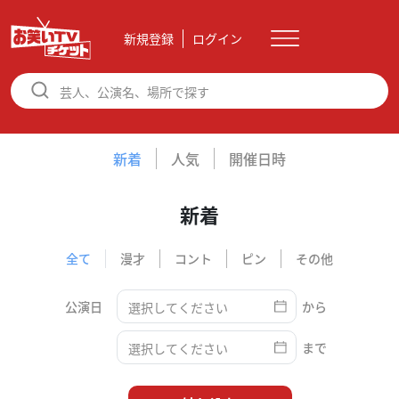
新規登録
ログイン
新着
人気
開催日時
新着
全て
漫才
コント
ピン
その他
公演日
から
まで